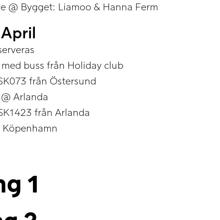
e @ Bygget: Liamoo & Hanna Ferm
April
serveras
 med buss från Holiday club
K073 från Östersund
 @ Arlanda
K1423 från Arlanda
t Köpenhamn
ng 1