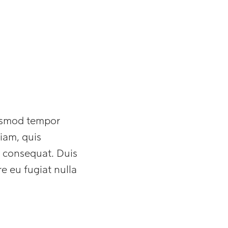
iusmod tempor
iam, quis
o consequat. Duis
re eu fugiat nulla