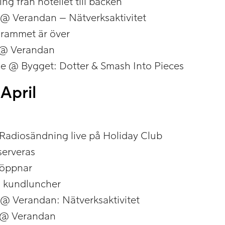
ing från hotellet till backen
 @ Verandan – Nätverksaktivitet
rammet är över
@ Verandan
 @ Bygget: Dotter & Smash Into Pieces
April
Radiosändning live på Holiday Club
serveras
 öppnar
 kundluncher
 @ Verandan: Nätverksaktivitet
@ Verandan