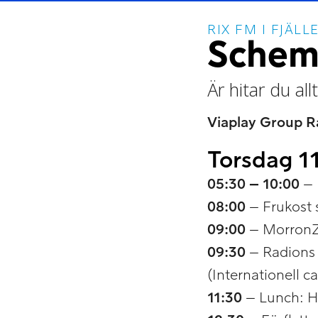
RIX FM I FJÄLL
Schema
Är hitar du a
Viaplay Group R
Torsdag 11
05:30 – 10:00
– 
08:00
– Frukost 
09:00
– MorronZo
09:30
– Radions 
(Internationell c
11:30
– Lunch: H