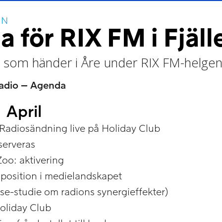
EN
 för RIX FM i Fjäll
llt som händer i Åre under RIX FM-helge
adio – Agenda
 April
Radiosändning live på Holiday Club
serveras
o: aktivering
position i medielandskapet
ase-studie om radions synergieffekter)
oliday Club