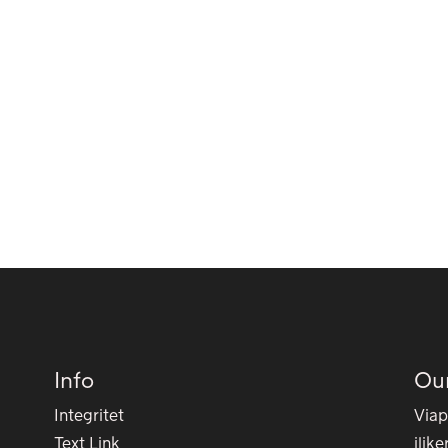
Info
Ou
Integritet
Viap
Text Link
ilik