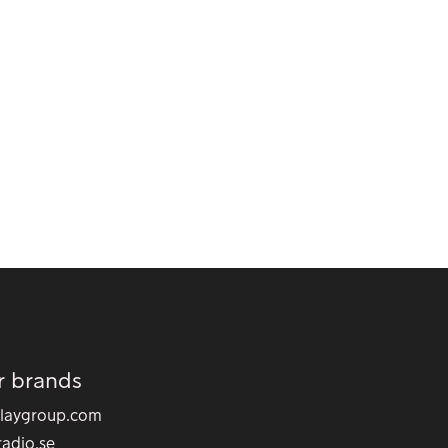
r brands
laygroup.com
eradio.se